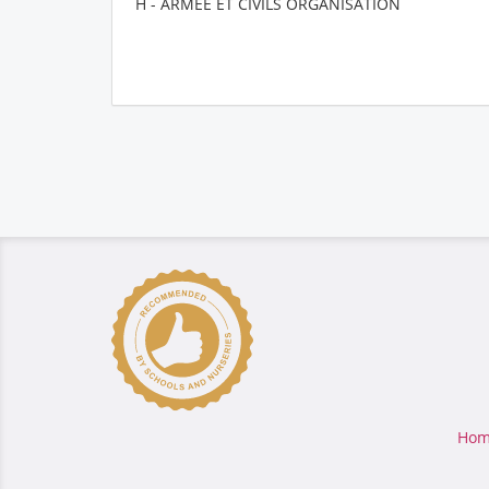
H - ARMEE ET CIVILS ORGANISATION
Hom